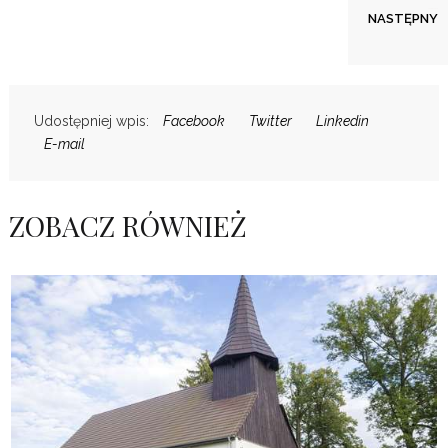
Kościół w Cetyniu
NASTĘPNY
Udostępniej wpis:
Facebook
Twitter
Linkedin
E-mail
ZOBACZ RÓWNIEŻ