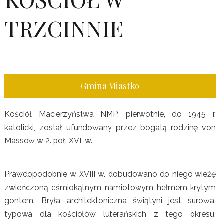
TRZCINNIE
Gmina Miastko
Kościół Macierzyństwa NMP, pierwotnie, do 1945 r.
katolicki, został ufundowany przez bogatą rodzinę von
Massow w 2. poł. XVII w.
Prawdopodobnie w XVIII w. dobudowano do niego wieżę
zwieńczoną ośmiokątnym namiotowym hełmem krytym
gontem. Bryła architektoniczna świątyni jest surowa,
typowa dla kościołów luterańskich z tego okresu.