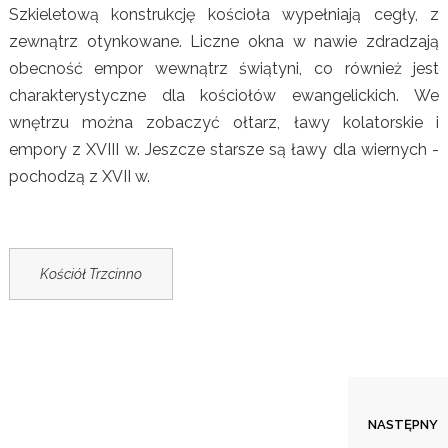
Szkieletową konstrukcję kościoła wypełniają cegły, z
zewnątrz otynkowane. Liczne okna w nawie zdradzają
obecność empor wewnątrz świątyni, co również jest
charakterystyczne dla kościołów ewangelickich. We
wnętrzu można zobaczyć ołtarz, ławy kolatorskie i
empory z XVIII w. Jeszcze starsze są ławy dla wiernych -
pochodzą z XVII w.
Kościół Trzcinno
Kościół w Miłocicach
NASTĘPNY