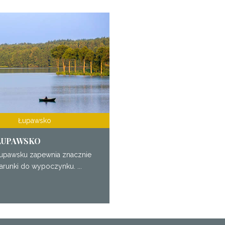
Łupawsko
ŁUPAWSKO
upawsku zapewnia znacznie
arunki do wypoczynku. ...