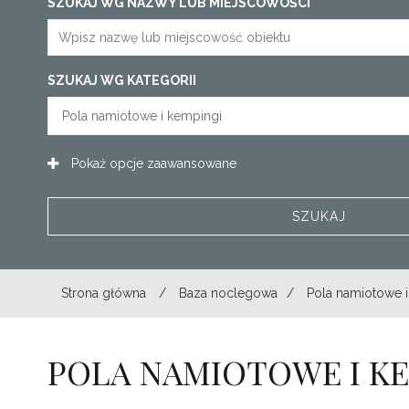
SZUKAJ WG NAZWY LUB MIEJSCOWOŚCI
SZUKAJ WG KATEGORII
Pokaż
opcje zaawansowane
Strona główna
/
Baza noclegowa
/
Pola namiotowe i
POLA NAMIOTOWE I K