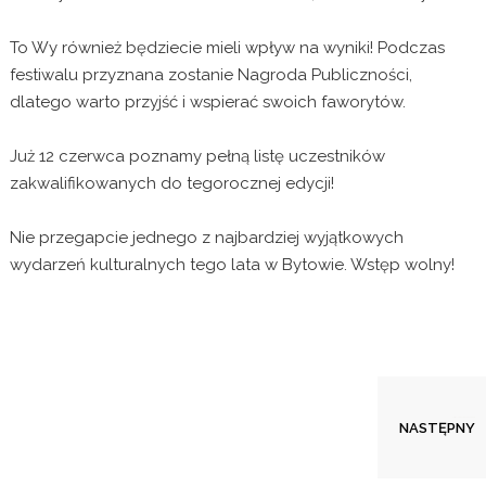
To Wy również będziecie mieli wpływ na wyniki! Podczas
festiwalu przyznana zostanie Nagroda Publiczności,
dlatego warto przyjść i wspierać swoich faworytów.
Już 12 czerwca poznamy pełną listę uczestników
zakwalifikowanych do tegorocznej edycji!
Nie przegapcie jednego z najbardziej wyjątkowych
wydarzeń kulturalnych tego lata w Bytowie. Wstęp wolny!
Festiwal Piosenki Wschodami Gwiazd
NASTĘPNY