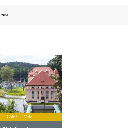
-mail
Gałąźnia Mała