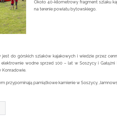
Około 40-kilometrowy fragment szlaku kaj
na terenie powiatu bytowskiego.
y jest do górskich szlaków kajakowych i wiedzie przez cen
eż elektrownie wodne sprzed 100 – lat w Soszycy i Gałąź
w Konradowie.
czym przypominają pamiątkowe kamienie w Soszycy, Jamnowsk