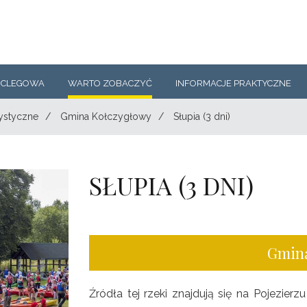
OCLEGOWA
WARTO ZOBACZYĆ
INFORMACJE PRAKTYCZNE
ystyczne
/
Gmina Kołczygłowy
/
Słupia (3 dni)
SŁUPIA (3 DNI)
Gmina
Źródła tej rzeki znajdują się na Pojezier