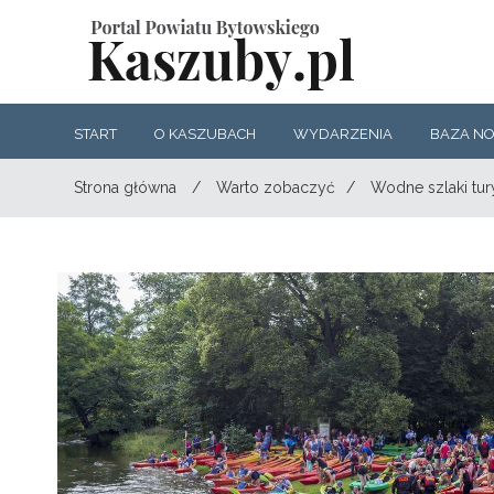
START
O KASZUBACH
WYDARZENIA
BAZA N
Strona główna
/
Warto zobaczyć
/
Wodne szlaki tur