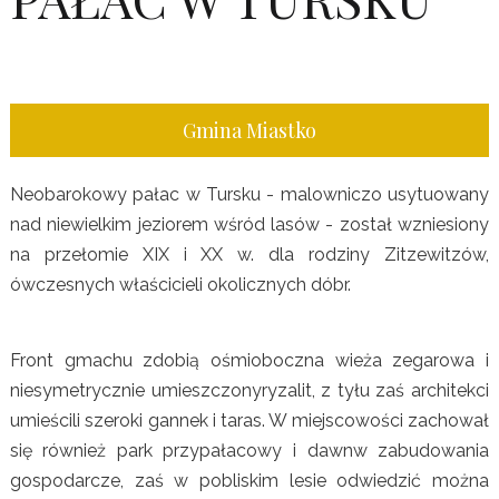
Gmina Miastko
Neobarokowy pałac w Tursku - malowniczo usytuowany
nad niewielkim jeziorem wśród lasów - został wzniesiony
na przełomie XIX i XX w. dla rodziny Zitzewitzów,
ówczesnych właścicieli okolicznych dóbr.
Front gmachu zdobią ośmioboczna wieża zegarowa i
niesymetrycznie umieszczonyryzalit, z tyłu zaś architekci
umieścili szeroki gannek i taras. W miejscowości zachował
się również park przypałacowy i dawnw zabudowania
gospodarcze, zaś w pobliskim lesie odwiedzić można