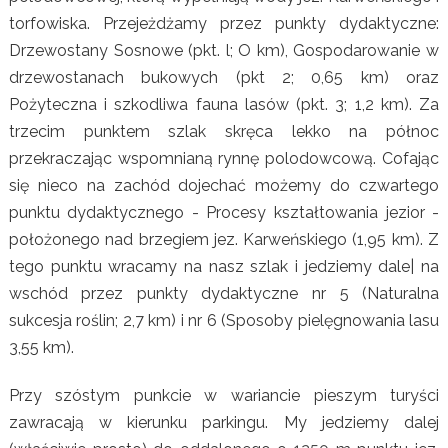
torfowiska. Przejeżdżamy przez punkty dydaktyczne:
Drzewostany Sosnowe (pkt. l; O km), Gospodarowanie w
drzewostanach bukowych (pkt 2; 0,65 km) oraz
Pożyteczna i szkodliwa fauna lasów (pkt. 3; 1,2 km). Za
trzecim punktem szlak skręca lekko na północ
przekraczając wspomnianą rynnę polodowcową. Cofając
się nieco na zachód dojechać możemy do czwartego
punktu dydaktycznego - Procesy kształtowania jezior -
położonego nad brzegiem jez. Karweńskiego (1,95 km). Z
tego punktu wracamy na nasz szlak i jedziemy dale| na
wschód przez punkty dydaktyczne nr 5 (Naturalna
sukcesja roślin; 2,7 km) i nr 6 (Sposoby pielęgnowania lasu
3,55 km).
Przy szóstym punkcie w wariancie pieszym turyści
zawracają w kierunku parkingu. My jedziemy dalej