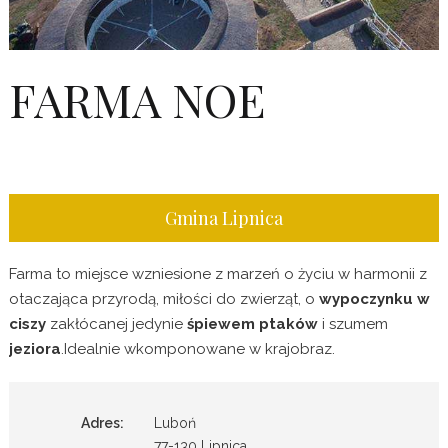
FARMA NOE
Gmina Lipnica
Farma to miejsce wzniesione z marzeń o życiu w harmonii z
otaczająca przyrodą, miłości do zwierząt, o
wypoczynku w
ciszy
zakłócanej jedynie
śpiewem ptaków
i szumem
jeziora
.Idealnie wkomponowane w krajobraz.
Adres:
Luboń
77-130 Lipnica