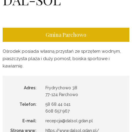
Gmina Parchowo
Ośrodek posiada własną przystań ze sprzętem wodnym,
piaszczysta plaża i duży pomost, boiska sportowe i
kawiarnię.
Adres:
Frydrychowo 38
77-124 Parchowo
Telefon:
58 68 44 041
608 657 967
E-mail:
recepcja@dalsol.gdan.pl
Strona www:
https://www.dalsol.gdan.pl/